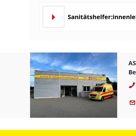
Sanitätshelfer:innenl
AS
Be