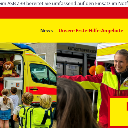
im ASB ZBB bereitet Sie umfassend auf den Einsatz im Notf
News
Unsere Erste-Hilfe-Angebote